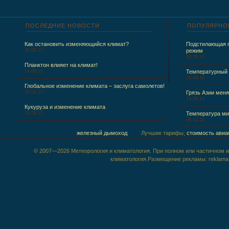
ПОСЛЕДНИЕ
НОВОСТИ
ПОПУЛЯРНО
Как остановить изменяющийся климат?
Подстилающая п
30.09.15
режим
03.09.10
Планктон влияет на климат!
14.09.15
Температурный
03.09.10
Глобальное изменение климата – заслуга самолетов!
30.08.15
Грязь Азии меня
14.04.14
Кукуруза и изменение климата
14.08.15
Температура ми
08.12.10
железный дымоход
Лучшие тарифы;
стоимость авиа
© 2007—2026 Метеорология и климатология. При полном или частичном ис
климатология.Размещение рекламы: reklama@m