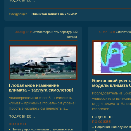
ПОДРОБНЕЕ...
Следующее:
Планктон влияет на климат!
30 Aug 15
in
Атмосфера и температурный
14 Dec 13
in
Синоптич
режим
Британский учен
Глобальное изменение
модель климата 
климата – заслуга самолетов!
Исследователь из Бри
Авиаперевозчики способны изменить
университета вычисли
климат – причем на глобальном уровне!
модель климата. На о
Простые казалось бы перелеты в...
классичес...
ПОДРОБНЕЕ...
ПОДРОБНЕЕ...
ПОХОЖЕЕ
ПОХОЖЕЕ
Национальная служба 
Почему прогноз климата становится все