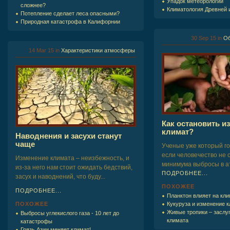
Упадок метеорологии
сложнее?
Климатология Древней 
Потепление сделает леса опасными?
Природная катастрофа в Калифорнии
30 Sep 15
in
Об
14 Mar 15
in
Характеристики атмосферы
Как остановить 
климат?
Наводнения и засухи станут
чаще
Ученые уже который го
если человечество не 
Изменение климата – неизбежность, и
минимума выбросы в ат
из-за него нам стоит ожидать бедствий,
ПОДРОБНЕЕ...
засух и наводнений, что буду...
ПОХОЖЕЕ
ПОДРОБНЕЕ...
Планктон влияет на кли
ПОХОЖЕЕ
Кукуруза и изменение 
Живые тропики – заслу
Выбросы углекислого газа - 10 лет до
климата
катастрофы
Грязь Азии меняет климат!