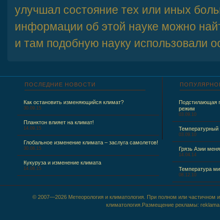
улучшал состояние тех или иных бол
информации об этой науке можно найт
и там подобную науку использовали о
ПОСЛЕДНИЕ
НОВОСТИ
ПОПУЛЯРНО
Как остановить изменяющийся климат?
Подстилающая п
30.09.15
режим
03.09.10
Планктон влияет на климат!
14.09.15
Температурный
03.09.10
Глобальное изменение климата – заслуга самолетов!
30.08.15
Грязь Азии меня
14.04.14
Кукуруза и изменение климата
14.08.15
Температура ми
08.12.10
© 2007—2026 Метеорология и климатология. При полном или частичном ис
климатология.Размещение рекламы: reklama@m